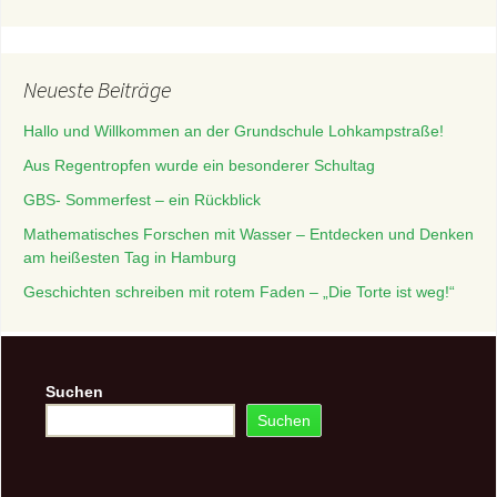
Neueste Beiträge
Hallo und Willkommen an der Grundschule Lohkampstraße!
Aus Regentropfen wurde ein besonderer Schultag
GBS- Sommerfest – ein Rückblick
Mathematisches Forschen mit Wasser – Entdecken und Denken
am heißesten Tag in Hamburg
Geschichten schreiben mit rotem Faden – „Die Torte ist weg!“
Suchen
Suchen