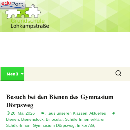
Zum
Inhalt
springen
Grundschule Lohkampstraße
Suchen
Menü
nach:
Besuch bei den Bienen des Gymnasium
Dörpsweg
20. Mai 2026
...aus unseren Klassen
,
Aktuelles
Bienen
,
Bienenstock
,
Binocular. SchülerInnen erklären
SchülerInnen
,
Gymnasium Dörpsweg
,
Imker AG
,